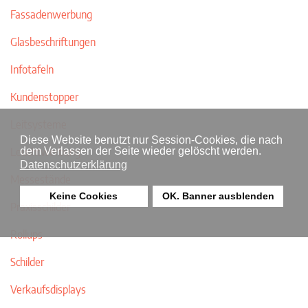
Fassadenwerbung
Glasbeschriftungen
Infotafeln
Kundenstopper
Leitsysteme
Diese Website benutzt nur Session-Cookies, die nach
Leuchtwerbung
dem Verlassen der Seite wieder gelöscht werden.
Datenschutzerklärung
Messestände
Keine Cookies
OK. Banner ausblenden
Praxisschilder
Rollups
Schilder
Verkaufsdisplays