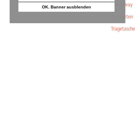
Give Away
OK. Banner ausblenden
Postkarten
Tragetasche