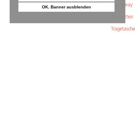
Give Away
OK. Banner ausblenden
Postkarten
Tragetasche