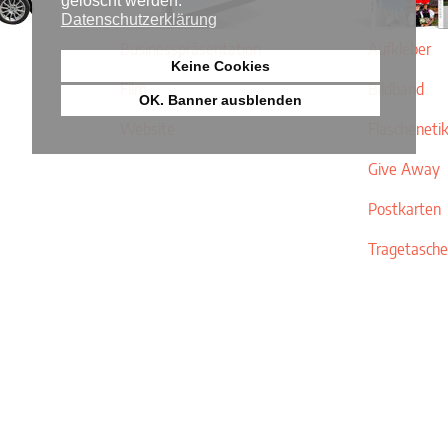
gelöscht werden.
Datenschutzerklärung
Businesspräsentation
Aufkleber
Keine Cookies
Film
Bildband
OK. Banner ausblenden
Website
Flascheneti
Give Away
Postkarten
Tragetasche