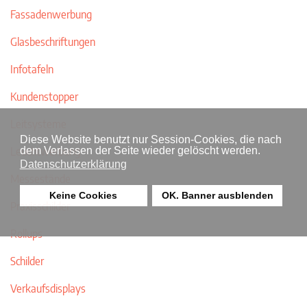
Fassadenwerbung
Glasbeschriftungen
Infotafeln
Kundenstopper
Leitsysteme
Diese Website benutzt nur Session-Cookies, die nach
Leuchtwerbung
dem Verlassen der Seite wieder gelöscht werden.
Datenschutzerklärung
Messestände
Keine Cookies
OK. Banner ausblenden
Praxisschilder
Rollups
Schilder
Verkaufsdisplays